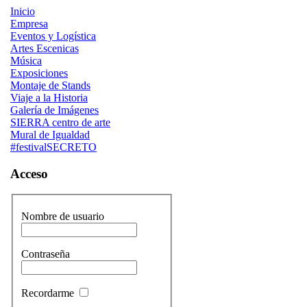
Inicio
Empresa
Eventos y Logística
Artes Escenicas
Música
Exposiciones
Montaje de Stands
Viaje a la Historia
Galería de Imágenes
SIERRA centro de arte
Mural de Igualdad
#festivalSECRETO
Acceso
Nombre de usuario
Contraseña
Recordarme