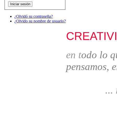
¿Olvidó su contraseña?
¿Olvido su nombre de usuario?
CREATIV
e
n t
odo lo q
pensamos, e
... idea
... 