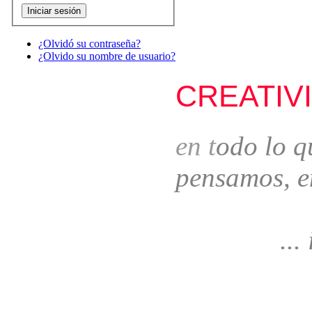
¿Olvidó su contraseña?
¿Olvido su nombre de usuario?
CREATIV
e
n t
odo lo q
pensamos, e
... idea
... 