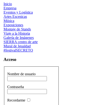
Inicio
Empresa
Eventos y Logística
Artes Escenicas
Música
Exposiciones
Montaje de Stands
Viaje a la Historia
Galería de Imágenes
SIERRA centro de arte
Mural de Igualdad
#festivalSECRETO
Acceso
Nombre de usuario
Contraseña
Recordarme